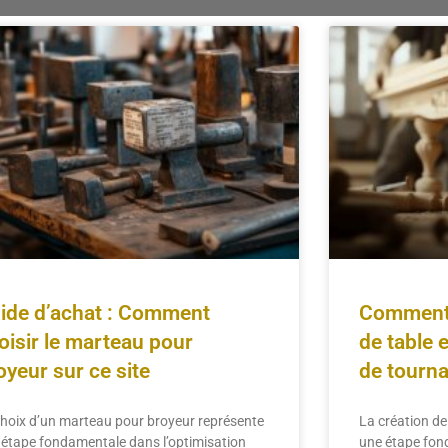
ide d’achat : Comment
Comment 
oisir le marteau pour
de table 
oyeur sur ce site
de tourna
choix d’un marteau pour broyeur représente
La création de
 étape fondamentale dans l’optimisation
une étape fon