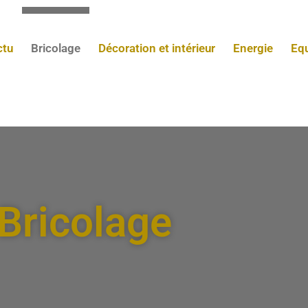
ctu
Bricolage
Décoration et intérieur
Energie
Eq
Bricolage